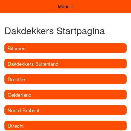
Menu +
Dakdekkers Startpagina
Bitumen
Dakdekkers Buitenland
Drenthe
Gelderland
Noord-Brabant
Utrecht